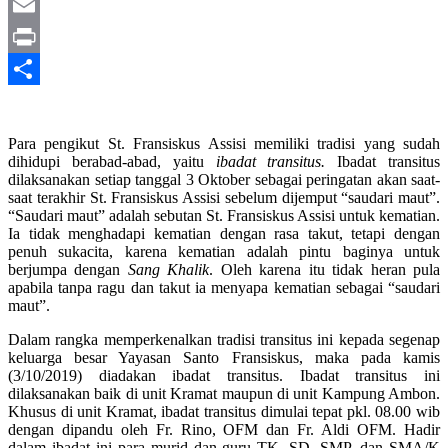
Twitter
Email
Print
Share
Para pengikut St. Fransiskus Assisi memiliki tradisi yang sudah
dihidupi berabad-abad, yaitu
ibadat transitus.
Ibadat transitus
dilaksanakan setiap tanggal 3 Oktober sebagai peringatan akan saat-
saat terakhir St. Fransiskus Assisi sebelum dijemput “saudari maut”.
“Saudari maut” adalah sebutan St. Fransiskus Assisi untuk kematian.
Ia tidak menghadapi kematian dengan rasa takut, tetapi dengan
penuh sukacita, karena kematian adalah pintu baginya untuk
berjumpa dengan
Sang Khalik
. Oleh karena itu tidak heran pula
apabila tanpa ragu dan takut ia menyapa kematian sebagai “saudari
maut”.
Dalam rangka memperkenalkan tradisi transitus ini kepada segenap
keluarga besar Yayasan Santo Fransiskus, maka pada kamis
(3/10/2019) diadakan ibadat transitus. Ibadat transitus ini
dilaksanakan baik di unit Kramat maupun di unit Kampung Ambon.
Khusus di unit Kramat, ibadat transitus dimulai tepat pkl. 08.00 wib
dengan dipandu oleh Fr. Rino, OFM dan Fr. Aldi OFM. Hadir
dalam ibadat ini para murid dan guru TK, SD, SMP, dan SMA/K