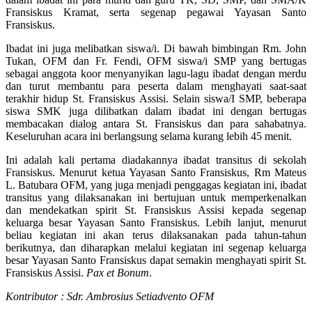
Fransiskus Kramat, serta segenap pegawai Yayasan Santo
Fransiskus.
Ibadat ini juga melibatkan siswa/i. Di bawah bimbingan Rm. John
Tukan, OFM dan Fr. Fendi, OFM siswa/i SMP yang bertugas
sebagai anggota koor menyanyikan lagu-lagu ibadat dengan merdu
dan turut membantu para peserta dalam menghayati saat-saat
terakhir hidup St. Fransiskus Assisi. Selain siswa/I SMP, beberapa
siswa SMK juga dilibatkan dalam ibadat ini dengan bertugas
membacakan dialog antara St. Fransiskus dan para sahabatnya.
Keseluruhan acara ini berlangsung selama kurang lebih 45 menit.
Ini adalah kali pertama diadakannya ibadat transitus di sekolah
Fransiskus. Menurut ketua Yayasan Santo Fransiskus, Rm Mateus
L. Batubara OFM, yang juga menjadi penggagas kegiatan ini, ibadat
transitus yang dilaksanakan ini bertujuan untuk memperkenalkan
dan mendekatkan spirit St. Fransiskus Assisi kepada segenap
keluarga besar Yayasan Santo Fransiskus. Lebih lanjut, menurut
beliau kegiatan ini akan terus dilaksanakan pada tahun-tahun
berikutnya, dan diharapkan melalui kegiatan ini segenap keluarga
besar Yayasan Santo Fransiskus dapat semakin menghayati spirit St.
Fransiskus Assisi.
Pax et Bonum
.
Kontributor : Sdr. Ambrosius Setiadvento OFM