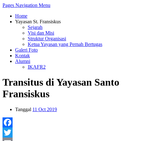
Pages Navigation Menu
Home
Yayasan St. Fransiskus
Sejarah
Visi dan Misi
Struktur Organisasi
Ketua Yayasan yang Pernah Bertugas
Galeri Foto
Kontak
Alumni
IKAFR2
Transitus di Yayasan Santo
Fransiskus
Tanggal
11 Oct 2019
Facebook