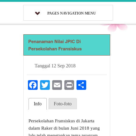
PAGES NAVIGATION MENU
Penanaman Nilai JPIC Di
Persekolahan Fransiskus
Tanggal
12 Sep 2018
Facebook
Twitter
Email
Print
Share
Info
Foto-foto
Persekolahan Fransiskus di Jakarta
dalam Raker di bulan Juni 2018 yang
lalu telah menetapkan tema program