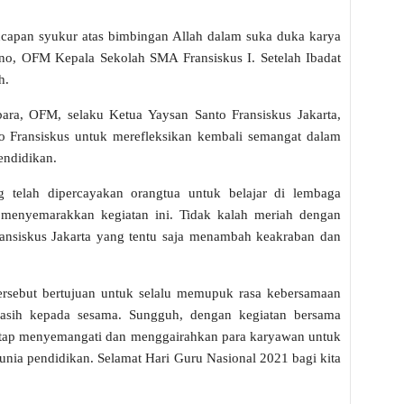
capan syukur atas bimbingan Allah dalam suka duka karya
ono, OFM Kepala Sekolah SMA Fransiskus I. Setelah Ibadat
h.
ara, OFM, selaku Ketua Yaysan Santo Fransiskus Jakarta,
 Fransiskus untuk merefleksikan kembali semangat dalam
endidikan.
g telah dipercayakan orangtua untuk belajar di lembaga
t menyemarakkan kegiatan ini. Tidak kalah meriah dengan
ransiskus Jakarta yang tentu saja menambah keakraban dan
tersebut bertujuan untuk selalu memupuk rasa kebersamaan
asih kepada sesama. Sungguh, dengan kegiatan bersama
tetap menyemangati dan menggairahkan para karyawan untuk
unia pendidikan. Selamat Hari Guru Nasional 2021 bagi kita