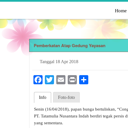
Home
Pemberkatan Atap Gedung Yayasan
Tanggal
18 Apr 2018
Facebook
Twitter
Email
Print
Share
Info
Foto-foto
Senin (16/04/2018), papan bunga bertuliskan, “Cong
PT. Tatamulia Nusantara Indah berdiri tegak persis
yang sementara.