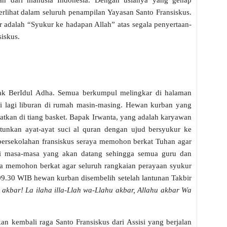
an dari manusia Indonesia. Dengan usianya yang genap
erlihat dalam seluruh penampilan Yayasan Santo Fransiskus.
jar adalah “Syukur ke hadapan Allah” atas segala penyertaan-
iskus.
k BerIdul Adha. Semua berkumpul melingkar di halaman
swi lagi liburan di rumah masin-masing. Hewan kurban yang
tkan di tiang basket. Bapak Irwanta, yang adalah karyawan
ntunkan ayat-ayat suci al quran dengan ujud bersyukur ke
 persekolahan fransiskus seraya memohon berkat Tuhan agar
 di masa-masa yang akan datang sehingga semua guru dan
ta memohon berkat agar seluruh rangkaian perayaan syukur
 09.30 WIB hewan kurban disembelih setelah lantunan Takbir
 akbar! La ilaha illa-Llah wa-Llahu akbar, Allahu akbar Wa
an kembali raga Santo Fransiskus dari Assisi yang berjalan