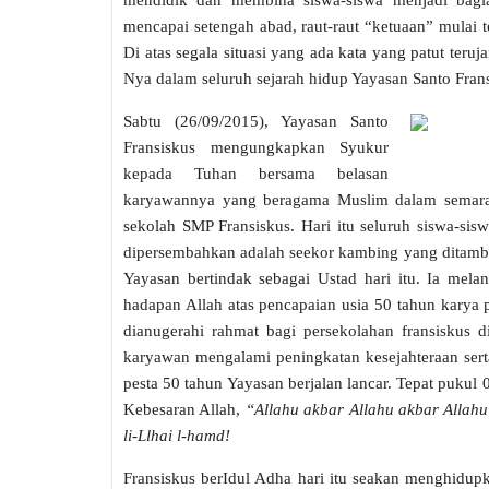
mendidik dan membina siswa-siswa menjadi bagi
mencapai setengah abad, raut-raut “ketuaan” mulai t
Di atas segala situasi yang ada kata yang patut teru
Nya dalam seluruh sejarah hidup Yayasan Santo Frans
Sabtu (26/09/2015), Yayasan Santo
Fransiskus mengungkapkan Syukur
kepada Tuhan bersama belasan
karyawannya yang beragama Muslim dalam semara
sekolah SMP Fransiskus. Hari itu seluruh siswa-si
dipersembahkan adalah seekor kambing yang ditamba
Yayasan bertindak sebagai Ustad hari itu. Ia mela
hadapan Allah atas pencapaian usia 50 tahun karya
dianugerahi rahmat bagi persekolahan fransiskus
karyawan mengalami peningkatan kesejahteraan ser
pesta 50 tahun Yayasan berjalan lancar. Tepat pukul
Kebesaran Allah,
“Allahu akbar Allahu akbar Allahu
li-Llhai l-hamd!
Fransiskus berIdul Adha hari itu seakan menghidupk