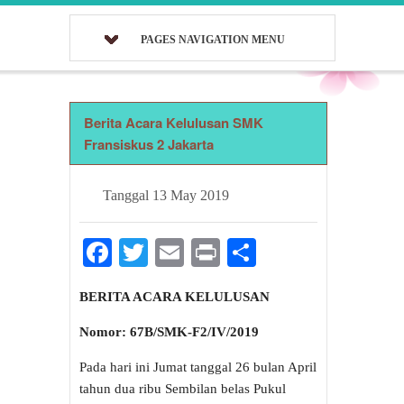
PAGES NAVIGATION MENU
Berita Acara Kelulusan SMK
Fransiskus 2 Jakarta
Tanggal
13 May 2019
Facebook
Twitter
Email
Print
Share
BERITA ACARA KELULUSAN
Nomor: 67B/SMK-F2/IV/2019
Pada hari ini Jumat tanggal 26 bulan April
tahun dua ribu Sembilan belas Pukul