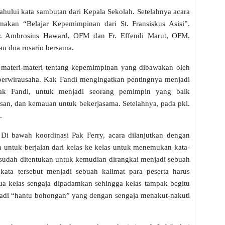
dahului kata sambutan dari Kepala Sekolah. Setelahnya acara
makan “Belajar Kepemimpinan dari St. Fransiskus Asisi”.
Fr. Ambrosius Haward, OFM dan Fr. Effendi Marut, OFM.
n doa rosario bersama.
i materi-materi tentang kepemimpinan yang dibawakan oleh
berwirausaha. Kak Fandi mengingatkan pentingnya menjadi
ak Fandi, untuk menjadi seorang pemimpin yang baik
lusan, dan kemauan untuk bekerjasama. Setelahnya, pada pkl.
.
 Di bawah koordinasi Pak Ferry, acara dilanjutkan dengan
an untuk berjalan dari kelas ke kelas untuk menemukan kata-
ng sudah ditentukan untuk kemudian dirangkai menjadi sebuah
-kata tersebut menjadi sebuah kalimat para peserta harus
ua kelas sengaja dipadamkan sehingga kelas tampak begitu
adi “hantu bohongan” yang dengan sengaja menakut-nakuti