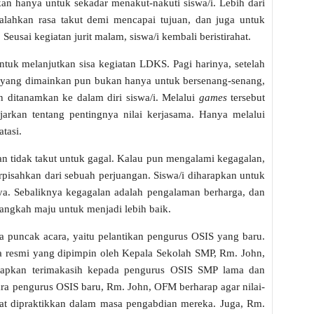
kan hanya untuk sekadar menakut-nakuti siswa/i. Lebih dari
ngalahkan rasa takut demi mencapai tujuan, dan juga untuk
eusai kegiatan jurit malam, siswa/i kembali beristirahat.
ntuk melanjutkan sisa kegiatan LDKS. Pagi harinya, setelah
yang dimainkan pun bukan hanya untuk bersenang-senang,
ngin ditanamkan ke dalam diri siswa/i. Melalui
games
tersebut
jarkan tentang pentingnya nilai kerjasama. Hanya melalui
atasi.
 dan tidak takut untuk gagal. Kalau pun mengalami kegagalan,
rpisahkan dari sebuah perjuangan. Siswa/i diharapkan untuk
nya. Sebaliknya kegagalan adalah pengalaman berharga, dan
langkah maju untuk menjadi lebih baik.
da puncak acara, yaitu pelantikan pengurus OSIS yang baru.
a resmi yang dipimpin oleh Kepala Sekolah SMP, Rm. John,
pkan terimakasih kepada pengurus OSIS SMP lama dan
ara pengurus OSIS baru, Rm. John, OFM berharap agar nilai-
pat dipraktikkan dalam masa pengabdian mereka. Juga, Rm.