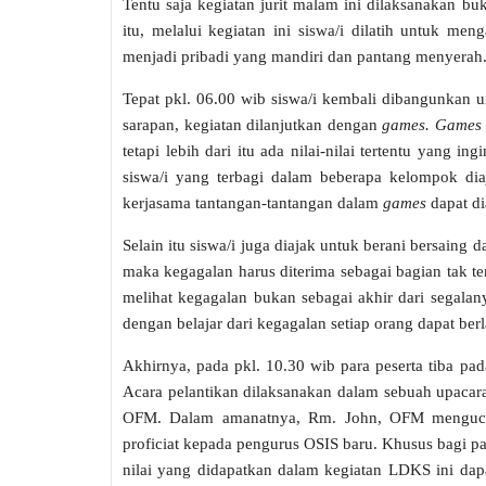
Tentu saja kegiatan jurit malam ini dilaksanakan bu
itu, melalui kegiatan ini siswa/i dilatih untuk me
menjadi pribadi yang mandiri dan pantang menyerah. S
Tepat pkl. 06.00 wib siswa/i kembali dibangunkan u
sarapan, kegiatan dilanjutkan dengan
games.
Games
tetapi lebih dari itu ada nilai-nilai tertentu yang i
siswa/i yang terbagi dalam beberapa kelompok dia
kerjasama tantangan-tantangan dalam
games
dapat di
Selain itu siswa/i juga diajak untuk berani bersaing
maka kegagalan harus diterima sebagai bagian tak te
melihat kegagalan bukan sebagai akhir dari segala
dengan belajar dari kegagalan setiap orang dapat ber
Akhirnya, pada pkl. 10.30 wib para peserta tiba pa
Acara pelantikan dilaksanakan dalam sebuah upacar
OFM. Dalam amanatnya, Rm. John, OFM menguca
proficiat kepada pengurus OSIS baru. Khusus bagi p
nilai yang didapatkan dalam kegiatan LDKS ini da